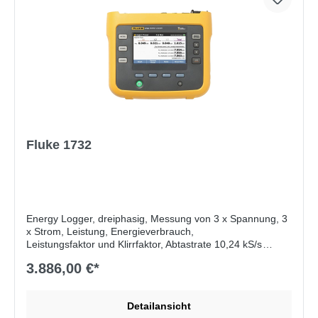
Fluke 1732
Energy Logger, dreiphasig, Messung von 3 x Spannung, 3
x Strom, Leistung, Energieverbrauch,
Leistungsfaktor und Klirrfaktor, Abtastrate 10,24 kS/s
Dreiphasiger Energie-Logger Fluke 1732
3.886,00 €*
Lieferumfang:
Die neuen dreiphasigen Energie-Logger Fluke 1732 und
Spannungsmessleitungen, Delfinklemmen,
schwarz, Set aus drei dünnen flexiblen Stromzangen 1730-
1734 dienen zur einfachen Erkennung von Quellen der
flex1500 (1A - 1.500A), 30,5 cm, farbkodierte
Energieverschwendung.
Detailansicht
Messfunktionen:
Leitungsclips, Messleitung mit stapelbaren Steckern, 10
Finden Sie heraus, wann und wo in Ihrem Unternehmen