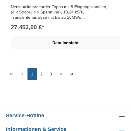
Netzqualitätsrecorder Topas mit 8 Eingangskanälen,
(4 x Strom / 4 x Spannung), 10,24 kS/s,
Transientenanalyse mit bis zu 10MS/s
27.453,00 €*
Lieferumfang:
Grundgerät, Software PQ Analyze auf CD-
ROM, Ethernet-Kabel für Netzwerkverbindung (1x),
Crosslink-Ethernet-Kabel für direkten Anschluss an den PC
Detailansicht
(1x), Tragetasche, Spannungstastköpfe 600V (4x), Flexible
Stromzangen 1000A/200A (4x), GPS-Empfänger mit
Zeitsynchronisierung, unterbrechungsfreie
Stromversorgung, 2-GB-Datenspeicher
1
2
3
Service-Hotline
Informationen & Service