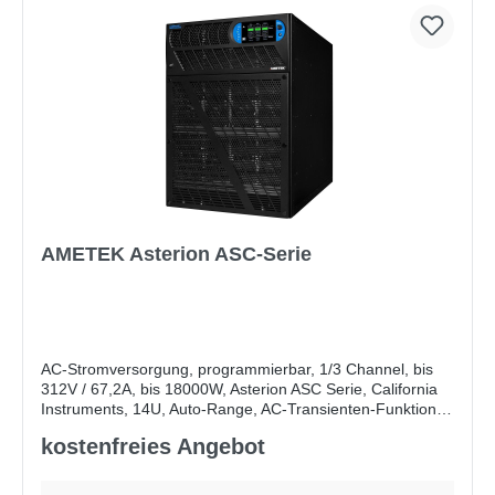
AMETEK Asterion ASC-Serie
AC-Stromversorgung, programmierbar, 1/3 Channel, bis
312V / 67,2A, bis 18000W, Asterion ASC Serie, California
Instruments, 14U, Auto-Range, AC-Transienten-Funktion,
integrierte Testsequenz- und Aufzeichnungsfunktion, OVP,
kostenfreies Angebot
Die Asterion ASC Serie von California Instruments bietet
OCP, OTP, LAN, USB, RS232, optional GPIB
hochleistungsfähige programmierbare AC-Stromquellen
mit einer Leistung von 4500 VA bis 36000 VA. Diese