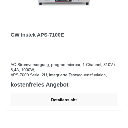
GW Instek APS-7100E
AC-Stromversorgung, programmierbar, 1 Channel, 310V /
8,4A, 1000W,
APS-7000 Serie, 2U, integrierte Testsequenzfunktion,
Ausstattung mit Unversalsteckdose, OCP, OPP, OTP, USB
kostenfreies Angebot
Lieferumfang:
CD ROM (Benutzerhandbuch,
Programmierhandbuch für APS-7000), Netzkabel (je nach
Detailansicht
Region), GTL-123 Testkabel