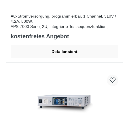
AC-Stromversorgung, programmierbar, 1 Channel, 310V /
4,2A, 500W,
APS-7000 Serie, 2U, integrierte Testsequenzfunktion,
Ausstattung mit Unversalsteckdose, OCP, OPP, OTP, USB
kostenfreies Angebot
Lieferumfang:
CD ROM (Benutzerhandbuch,
Programmierhandbuch für APS-7000), Netzkabel (je nach
Detailansicht
Region), GTL-123 Testkabel