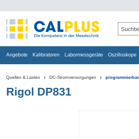
springen
Zur Hauptnavigation springen
Angebote
Kalibratoren
Labormessgeräte
Oszilloskope
Quellen & Lasten
DC-Stromversorgungen
programmierba
Rigol DP831
Bildergalerie überspringen