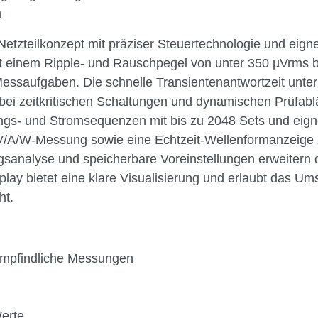
n
tzteilkonzept mit präziser Steuertechnologie und eignet
t einem Ripple- und Rauschpegel von unter 350 µVrms bz
ssaufgaben. Die schnelle Transientenantwortzeit unter 
ei zeitkritischen Schaltungen und dynamischen Prüfabläu
ngs- und Stromsequenzen mit bis zu 2048 Sets und eignet
 V/A/W-Messung sowie eine Echtzeit-Wellenformanzeige z
gsanalyse und speicherbare Voreinstellungen erweitern 
lay bietet eine klare Visualisierung und erlaubt das U
ht.
 empfindliche Messungen
erte