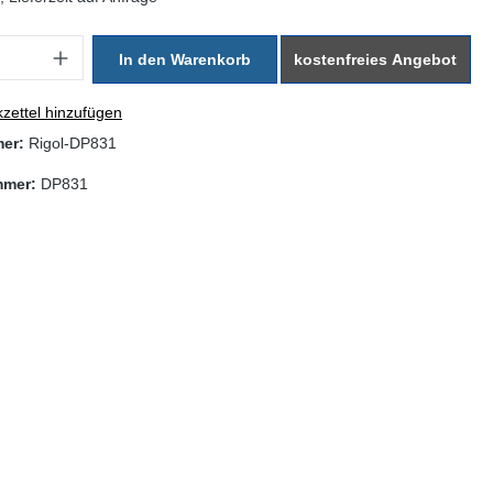
: Gib den gewünschten Wert ein oder benutze die Schaltflächen um di
In den Warenkorb
kostenfreies Angebot
zettel hinzufügen
mer:
Rigol-DP831
mmer:
DP831