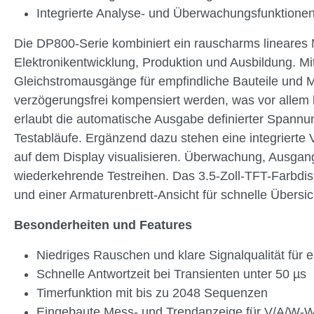
Integrierte Analyse- und Überwachungsfunktione
Die DP800-Serie kombiniert ein rauscharms lineares Ne
Elektronikentwicklung, Produktion und Ausbildung. Mi
Gleichstromausgänge für empfindliche Bauteile und Me
verzögerungsfrei kompensiert werden, was vor allem b
erlaubt die automatische Ausgabe definierter Spannu
Testabläufe. Ergänzend dazu stehen eine integrierte
auf dem Display visualisieren. Überwachung, Ausgan
wiederkehrende Testreihen. Das 3.5-Zoll-TFT-Farbdisp
und einer Armaturenbrett-Ansicht für schnelle Übersic
Besonderheiten und Features
Niedriges Rauschen und klare Signalqualität für
Schnelle Antwortzeit bei Transienten unter 50 µs
Timerfunktion mit bis zu 2048 Sequenzen
Eingebaute Mess- und Trendanzeige für V/A/W-W