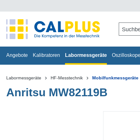
springen
Zur Hauptnavigation springen
Angebote
Kalibratoren
Labormessgeräte
Oszilloskop
Labormessgeräte
HF-Messtechnik
Mobilfunkmessgeräte
Anritsu MW82119B
Bildergalerie überspringen