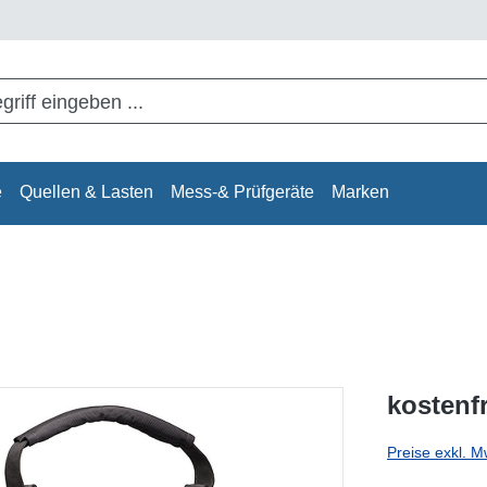
e
Quellen & Lasten
Mess-& Prüfgeräte
Marken
kostenf
Preise exkl. M