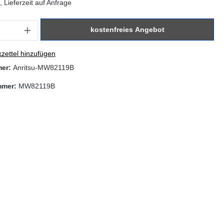
 Lieferzeit auf Anfrage
: Gib den gewünschten Wert ein oder benutze die Schaltflächen um di
kostenfreies Angebot
zettel hinzufügen
mer:
Anritsu-MW82119B
mmer:
MW82119B