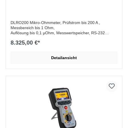
DLRO200 Mikro-Ohmmeter, Prüfstrom bis 200 A ,
Messbereich bis 1 Ohm,
Auflösung bis 0,1 µOhm, Messwertspeicher, RS-232
Schnittstelle
8.325,00 €*
Lieferumfang:
5m Prüfkabelsatz 2x50mm Stromkabel mit
Zangen und 2x Potentialkabel mit Zangen, Download
Detailansicht
Manager Software, Bedienungsanleitung auf CD-ROM,
RS232 Download Kabel, Quick Start Guide (English,
French)