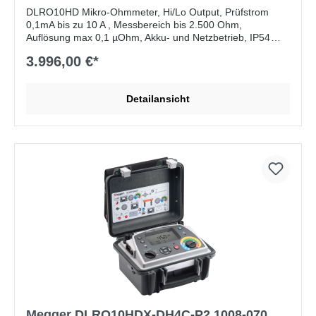
DLRO10HD Mikro-Ohmmeter, Hi/Lo Output, Prüfstrom
0,1mA bis zu 10 A , Messbereich bis 2.500 Ohm,
Auflösung max 0,1 µOhm, Akku- und Netzbetrieb, IP54
3.996,00 €*
Lieferumfang:
KC1-TL3-C, Messleitungen, 3m, mit Kelvin
Clips, Messleitungstasche, Bedienungsanleitung (CD)
Detailansicht
Megger DLRO10HDX-DH4C-P2 1008-070