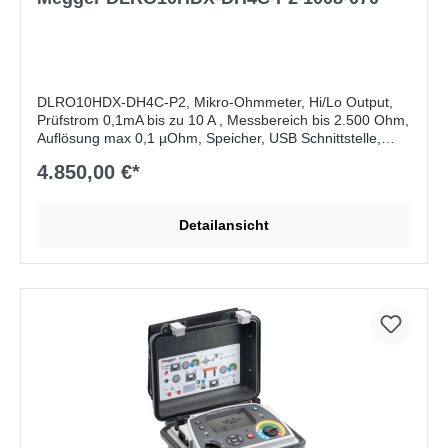
DLRO10HDX-DH4C-P2, Mikro-Ohmmeter, Hi/Lo Output,
Prüfstrom 0,1mA bis zu 10 A , Messbereich bis 2.500 Ohm,
Auflösung max 0,1 µOhm, Speicher, USB Schnittstelle,
Akku- und Netzbetrieb, IP54
4.850,00 €*
Lieferumfang:
DH4-C, 1,5m Duplex-Sonden-
Messleitungs-Satz, Messleitungstasche,
Detailansicht
Bedienungsanleitung (CD)