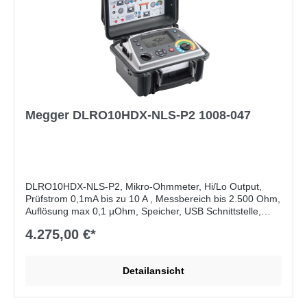
Megger DLRO10HDX-NLS-P2 1008-047
DLRO10HDX-NLS-P2, Mikro-Ohmmeter, Hi/Lo Output,
Prüfstrom 0,1mA bis zu 10 A , Messbereich bis 2.500 Ohm,
Auflösung max 0,1 µOhm, Speicher, USB Schnittstelle,
Akku- und Netzbetrieb, IP54, ohne Messleitungen
4.275,00 €*
Lieferumfang:
NLS - Kein Messleitungs-Satz,
Bedienungsanleitung (CD)
Detailansicht