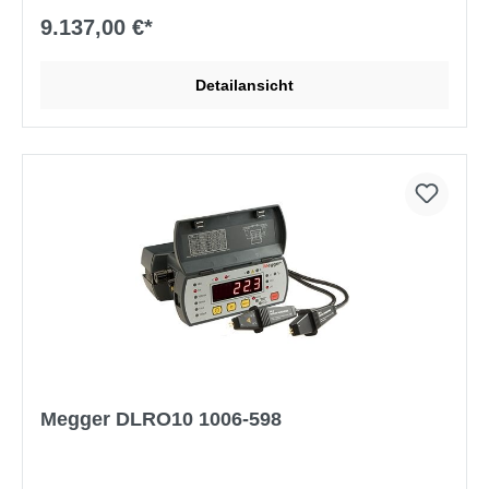
Lieferumfang:
Messleitungen mit Schraubklemmen 6m,
9.137,00 €*
Erdungskabel 3m, USB-Kabel, Software
Detailansicht
Megger DLRO10 1006-598