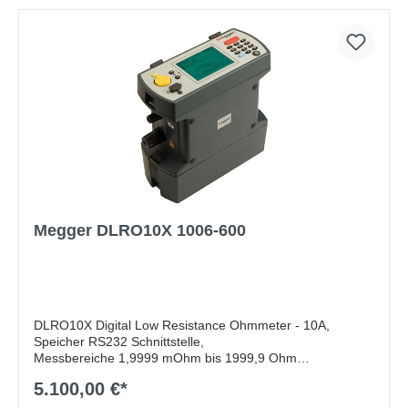
Megger DLRO10X 1006-600
DLRO10X Digital Low Resistance Ohmmeter - 10A,
Speicher RS232 Schnittstelle,
Messbereiche 1,9999 mOhm bis 1999,9 Ohm
5.100,00 €*
DIGITALES NIEDEROHMMESSGERÄT DLRO10X
Lieferumfang:
DH4-C Duplex Handspikes. 1,5m,
DLRO10 und DLRO10X sind leichte Einsteigergeräte mit
Ladegerät 115/230 V. 50/60Hz Versorgung,