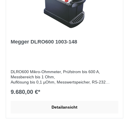
spannungsführenden Verbindungen ohne Auslösen
einer Sicherung
Ideal für den Einsatz im Freien mit Schutz gegen
Staub und Feuchtigkeit gemäß IP54
Sicherheit nach Industriestandard für CAT III 600V /
CAT IV 300V
Zertifiziert nach IEC61010
Die Schutzart IP54 verhindert, dass weder Regen
Megger DLRO600 1003-148
noch Staub die Prüfung verhindern
DLRO600 Mikro-Ohmmeter, Prüfstrom bis 600 A,
Messbereich bis 1 Ohm,
Auflösung bis 0,1 µOhm, Messwertspeicher, RS-232
Schnittstelle
9.680,00 €*
Lieferumfang:
AVO Download Manager,
Bedienungsanleitungen auf CD-ROM, RS232 download
Detailansicht
Kabel, Quick Start Guide (Englisch, Französisch, Deutsch,
Spanisch), Garantiekarte