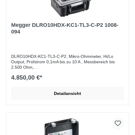
Megger DLRO10HDX-KC1-TL3-C-P2 1008-
094
DLRO10HDX-KC1-TL3-C-P2, Mikro-Ohmmeter, Hi/Lo
Output, Prüfstrom 0,1mA bis zu 10 A , Messbereich bis
2.500 Ohm,
Auflösung max 0,1 µOhm, Speicher, USB Schnittstelle,
4.850,00 €*
Akku- und Netzbetrieb, IP54
Lieferumfang:
KC1-TL3-C Messleitungen, 3m, mit Kelvin
Detailansicht
Clips, Messleitungstasche, Bedienungsanleitung (CD)