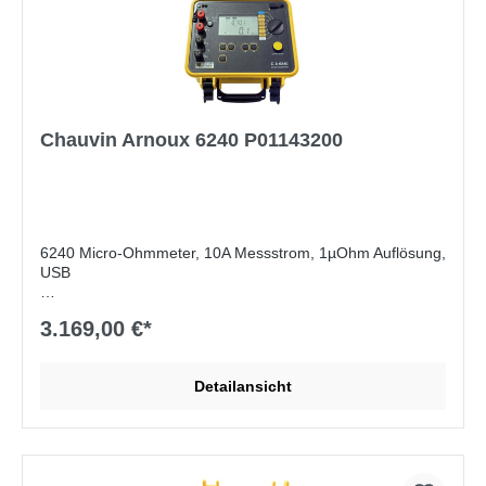
Chauvin Arnoux 6240 P01143200
6240 Micro-Ohmmeter, 10A Messstrom, 1µOhm Auflösung,
USB
Lieferumfang:
Messleitungen 3m, IR-USB Kabel,
3.169,00 €*
Software
Detailansicht