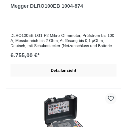
Megger DLRO100EB 1004-874
DLRO100EB-LG1-P2 Mikro-Ohmmeter, Prüfstrom bis 100
A, Messbereich bis 2 Ohm, Auflösung bis 0,1 µOhm,
Deutsch, mit Schukostecker (Netzanschluss und Batterie)
6.755,00 €*
Lieferumfang:
ohne Messleitungen
Detailansicht