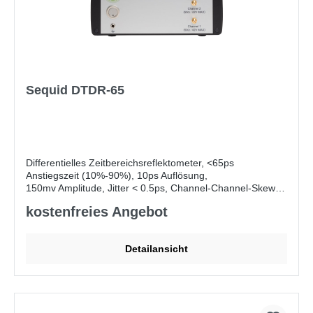
Sequid DTDR-65
Differentielles Zeitbereichsreflektometer, <65ps
Anstiegszeit (10%-90%), 10ps Auflösung,
150mv Amplitude, Jitter < 0.5ps, Channel-Channel-Skew
<2ps, integriertes ESD-Schutzmodul (optional), inkl.
kostenfreies Angebot
Messsoftware (Impedanz & Sprungantwort),
integriertes ESD-Schutzmodul (optional), inkl. Software
Detailansicht
Lieferumfang:
Sequid Universal Measurement Software
(SEUNIS), SMM-OmegaPlus und SMM-OmegaPlus (Diff.)
Software-Messmodul OMEGAplus „Impedanzmessung"