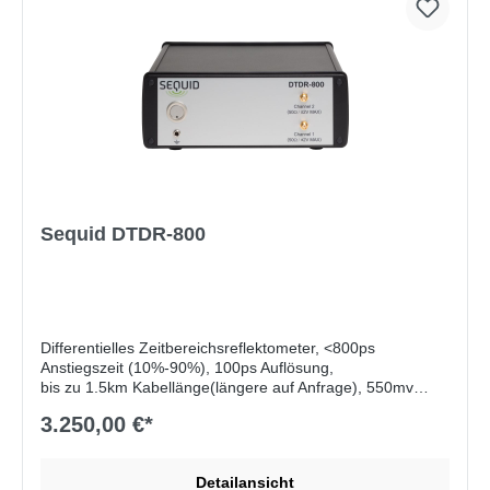
Sequid DTDR-800
Differentielles Zeitbereichsreflektometer, <800ps
Anstiegszeit (10%-90%), 100ps Auflösung,
bis zu 1.5km Kabellänge(längere auf Anfrage), 550mv
Amplitude, jitter < 2.5ps, Channel-Channel-Skew <20ps,
3.250,00 €*
inkl. Messsoftware (Impedanz & Sprungantwort),
integriertes ESD-Schutzmodul (optional), inkl. Software
Detailansicht
Lieferumfang:
Sequid Universal Measurement Software