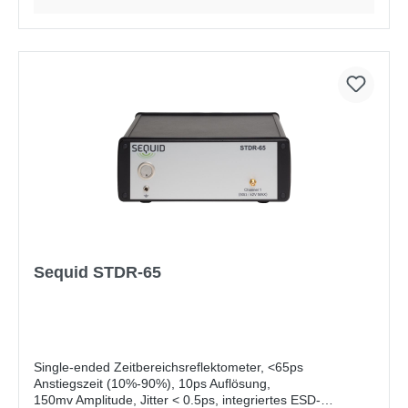
(SEUNIS), SMM-OmegaPlus und SMM-OmegaPlus (Diff.)
Software-Messmodul OMEGAplus „Impedanzmessung"
Sequid STDR-65
Single-ended Zeitbereichsreflektometer, <65ps
Anstiegszeit (10%-90%), 10ps Auflösung,
150mv Amplitude, Jitter < 0.5ps, integriertes ESD-