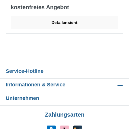
Schutzmodul (optional), inkl. Messsoftware (Impedanz &
kostenfreies Angebot
Sprungantwort),
integriertes ESD-Schutzmodul (optional), inkl. Software
Detailansicht
Lieferumfang:
Sequid Universal Measurement Software
(SEUNIS), SMM-OmegaPlus Software-Messmodul
OMEGAplus „Impedanzmessung"
Service-Hotline
Informationen & Service
Unternehmen
Zahlungsarten