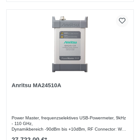
Anritsu MA24510A
Power Master, frequenzselektives USB-Powermeter, 9kHz
- 110 GHz,
Dynamikbereich -90dBm bis +10dBm, RF Connector: W1
male (1.0 mm)
27.722,00 €*