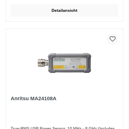
Detailansicht
Anritsu MA24108A
True-RMS USB Power Sensor, 10 MHz - 8 GHz (Includes