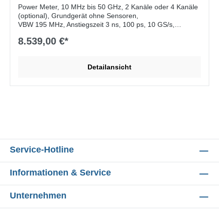
Power Meter, 10 MHz bis 50 GHz, 2 Kanäle oder 4 Kanäle
(optional), Grundgerät ohne Sensoren,
VBW 195 MHz, Anstiegszeit 3 ns, 100 ps, 10 GS/s,
100.000 Messungen pro Sekunde,
8.539,00 €*
5" WVGA Touchscreen, 50 MHz RF Out, Trigger Input,
HDMI, Schnittstellen: USB, Ethernet, optional GPIB
Detailansicht
Lieferumfang:
Netzkabel
Service-Hotline
Informationen & Service
Unternehmen