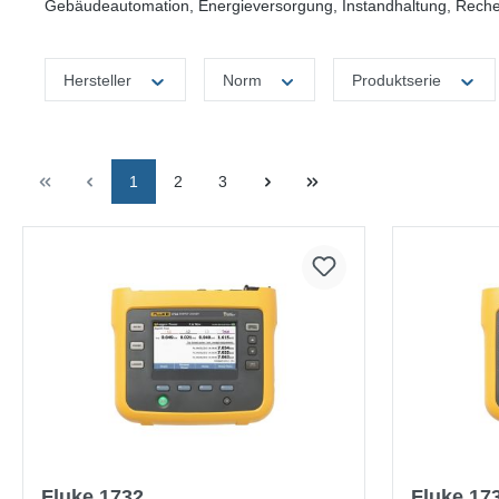
Gebäudeautomation, Energieversorgung, Instandhaltung, Rechen
Hersteller
Norm
Produktserie
1
2
3
Fluke 1732
Fluke 17