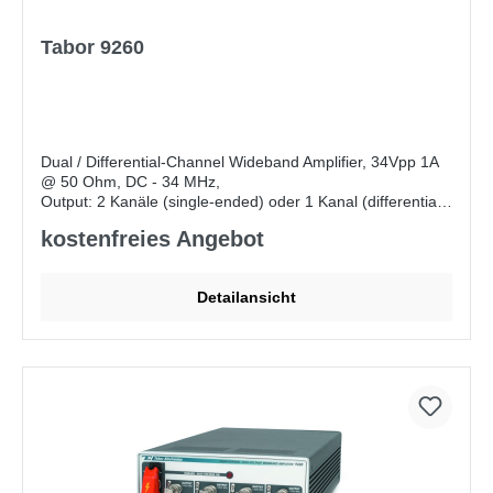
Tabor 9260
Dual / Differential-Channel Wideband Amplifier, 34Vpp 1A
@ 50 Ohm, DC - 34 MHz,
Output: 2 Kanäle (single-ended) oder 1 Kanal (differential
Outputs), 2x Aux Input, 2x Offset Input,
kostenfreies Angebot
Auswahl für Gain, Input Impedance, Coupling und Output
erforderlich. Standard Konfiguraton: - Gain: 10x (alternativ
15x, 20x) - Input Impedance: 50 Ohm (alternativ 75 Ohm,
Detailansicht
1 MOhm) - Coupling: DC (alterantiv AC) - Output: Two
Seperated Channels (alternativ Single Channel with
differential Outputs, umschaltbar)