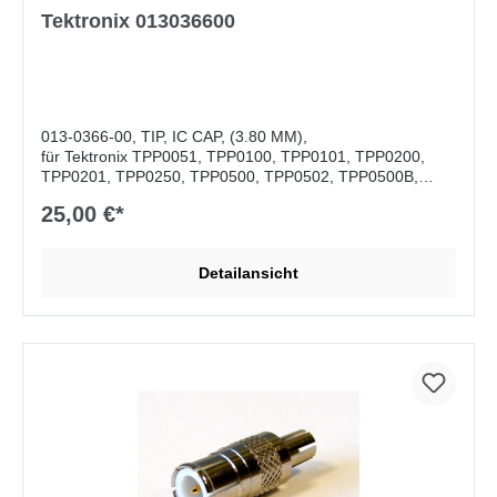
Tektronix 013036600
013-0366-00, TIP, IC CAP, (3.80 MM),
für Tektronix TPP0051, TPP0100, TPP0101, TPP0200,
TPP0201, TPP0250, TPP0500, TPP0502, TPP0500B,
P5050B, P6139B und TPP1000
25,00 €*
Detailansicht