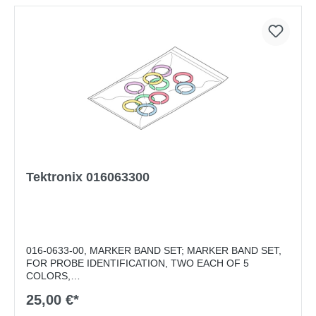
Tektronix 016063300
016-0633-00, MARKER BAND SET; MARKER BAND SET,
FOR PROBE IDENTIFICATION, TWO EACH OF 5
COLORS,
Markierungsringe für Tektronix TPP0051, TPP0100,
25,00 €*
TPP0101, TPP0200, TPP0201, TPP0250, TPP0500,
TPP0502, TPP0500B, P5050B, P6139B und TPP1000