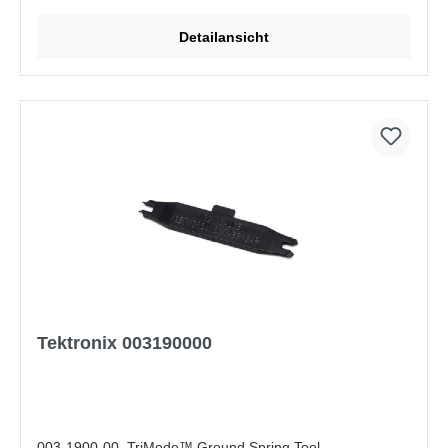
Detailansicht
Tektronix 003190000
003-1900-00, TriMode™ Ground Spring Tool,