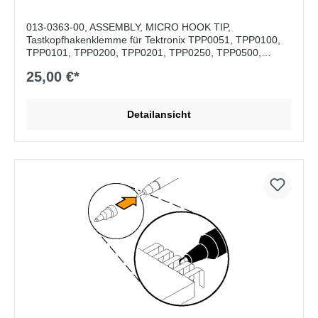
013-0363-00, ASSEMBLY, MICRO HOOK TIP,
Tastkopfhakenklemme für Tektronix TPP0051, TPP0100,
TPP0101, TPP0200, TPP0201, TPP0250, TPP0500,
TPP0502, TPP0500B, P5050B, P6139B und TPP1000
25,00 €*
Detailansicht