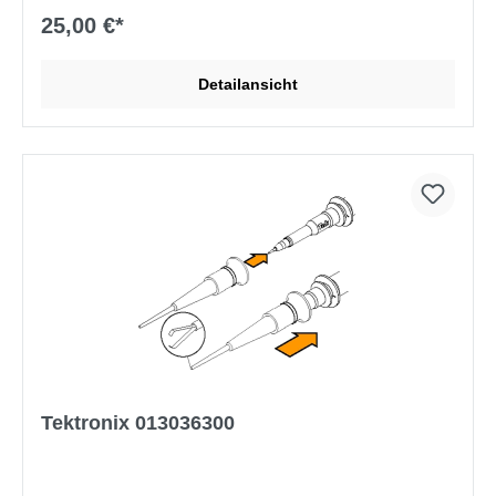
TPP0502, TPP0500B, P5050B, P6139B und TPP1000
25,00 €*
Detailansicht
Tektronix 013036300