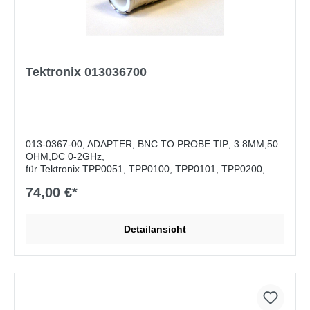
Tektronix 013036700
013-0367-00, ADAPTER, BNC TO PROBE TIP; 3.8MM,50
OHM,DC 0-2GHz,
für Tektronix TPP0051, TPP0100, TPP0101, TPP0200,
TPP0201, TPP0250, TPP0500, TPP0502, TPP0500B,
74,00 €*
P5050B, P6139B und TPP1000
Detailansicht