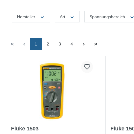
Hersteller
Art
Spannungsbereich
1
2
3
4
Fluke 1503
Fluke 15