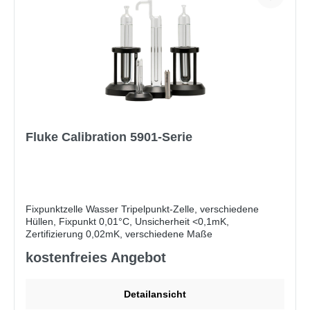
Fluke Calibration 5901-Serie
Fixpunktzelle Wasser Tripelpunkt-Zelle, verschiedene
Hüllen, Fixpunkt 0,01°C, Unsicherheit <0,1mK,
Zertifizierung 0,02mK, verschiedene Maße
kostenfreies Angebot
Unverzichtbare, primäre Temperaturstandards
Einfach zu handhabender, preiswerter Standard mit einer
Unsicherheit von weniger als ± 0,0001 °C
Detailansicht
Vier Größen und zwei Hüllen (Glas und Quarz) zur
Der Tripelpunkt von Wasserzellen erfüllt vier wichtige
Auswahl. Isotopische Zusammensetzung des mittleren