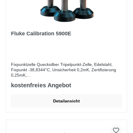
Fluke Calibration 5900E
Fixpunktzelle Quecksilber Tripelpunkt-Zelle, Edelstahl,
Fixpunkt -38,8344°C, Unsicherheit 0,2mK, Zertifizierung
0,25mK,
Außendurchmesser 31mm, Innendurchmesser 8,2mm,
kostenfreies Angebot
Gesamthöhe 470mm, Tiefe 200mm,
Bestandteil der Subrange 1, 2, 3, 4 und 5
Detailansicht