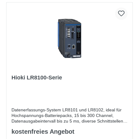
Hioki LR8100-Serie
Datenerfassungs-System LR8101 und LR8102, ideal für
Hochspannungs-Batteriepacks, 15 bis 300 Channel,
Datenausgabeintervall bis zu 5 ms, diverse Schnittstellen,
SD-Kartenslot, externe Steuerterminals
kostenfreies Angebot
Im Zuge des Fortschritts bei der effizienten
Energienutzung und der E-Mobilität werden von