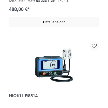
adäquater Ersatz für den Hioki LR5051
488,00 €*
Lieferumfang:
Batterien, Handbuch, Stromzangen nicht
enthalten
Detailansicht
HIOKI LR8514