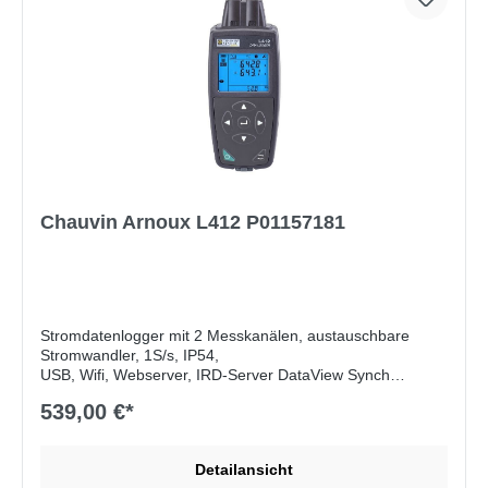
Chauvin Arnoux L412 P01157181
Stromdatenlogger mit 2 Messkanälen, austauschbare
Stromwandler, 1S/s, IP54,
USB, Wifi, Webserver, IRD-Server DataView Synch
539,00 €*
Lieferumfang:
USB-Micro/USB-Kabel, USB-Netzadapter,
Datenübertragungs- und Verwaltungssoftware, 3 Batterien
(AA oder LR06), mehrsprachige Schnellstartanleitung,
Detailansicht
Prüfbericht und mehrsprachige Bedienungsanleitung