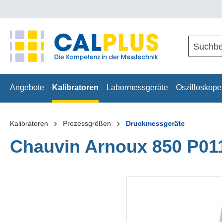
springen
Zur Hauptnavigation springen
Angebote
Kalibratoren
Labormessgeräte
Oszilloskope
Kalibratoren
Prozessgrößen
Druckmessgeräte
Chauvin Arnoux 850 P01
Bildergalerie überspringen