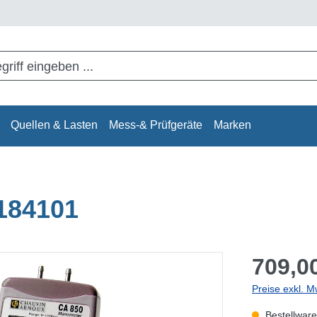
Quellen & Lasten
Mess-& Prüfgeräte
Marken
184101
709,00
Preise exkl. M
Bestellware,