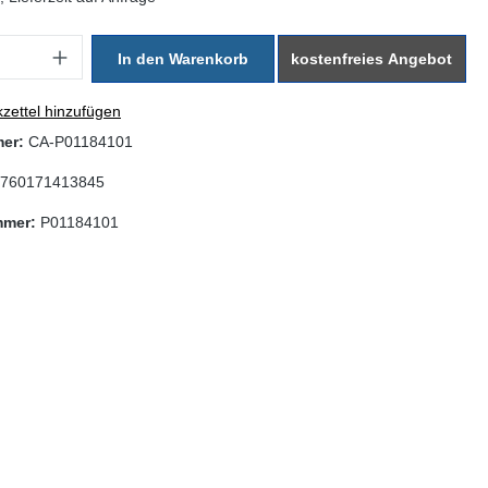
: Gib den gewünschten Wert ein oder benutze die Schaltflächen um di
In den Warenkorb
kostenfreies Angebot
zettel hinzufügen
mer:
CA-P01184101
760171413845
mmer:
P01184101