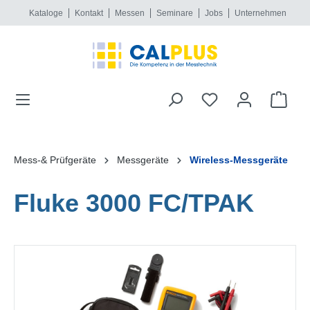
Kataloge
Kontakt
Messen
Seminare
Jobs
Unternehmen
alt springen
Mess-& Prüfgeräte
Messgeräte
Wireless-Messgeräte
Fluke 3000 FC/TPAK
Bildergalerie überspringen