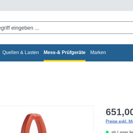
Quellen & Lasten
Mess-& Prüfgeräte
Marken
651,00
Preise exkl. M
ab Lager li