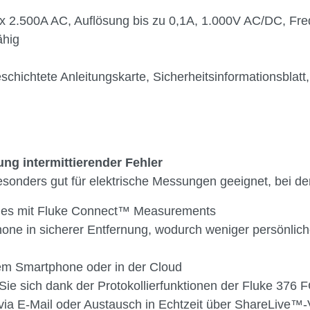
ex 2.500A AC, Auflösung bis zu 0,1A, 1.000V AC/DC, Fr
ähig
schichtete Anleitungskarte, Sicherheitsinformationsblat
g intermittierender Fehler
onders gut für elektrische Messungen geeignet, bei dene
ones mit Fluke Connect™ Measurements
e in sicherer Entfernung, wodurch weniger persönliche S
em Smartphone oder in der Cloud
Sie sich dank der Protokollierfunktionen der Fluke 376
 via E-Mail oder Austausch in Echtzeit über ShareLive™