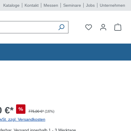
Kataloge
Kontakt
Messen
Seminare
Jobs
Unternehmen
 €*
%
775,00 €*
(16%)
wSt. zzgl. Versandkosten
eferbar, Versand innerhalb 1 - 3 Werktage