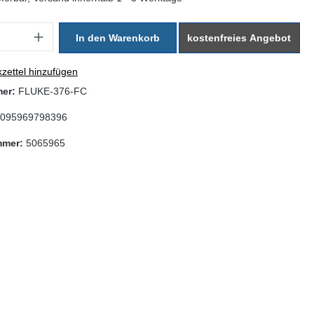
: Gib den gewünschten Wert ein oder benutze die Schaltflächen um di
In den Warenkorb
kostenfreies Angebot
zettel hinzufügen
mer:
FLUKE-376-FC
095969798396
mmer:
5065965