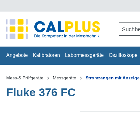
springen
Zur Hauptnavigation springen
Angebote
Kalibratoren
Labormessgeräte
Oszilloskope
Mess-& Prüfgeräte
Messgeräte
Stromzangen mit Anzeige
Fluke 376 FC
Bildergalerie überspringen