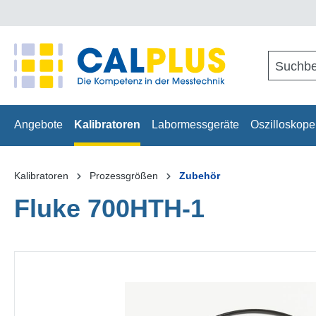
springen
Zur Hauptnavigation springen
Angebote
Kalibratoren
Labormessgeräte
Oszilloskope
Kalibratoren
Prozessgrößen
Zubehör
Fluke 700HTH-1
Bildergalerie überspringen