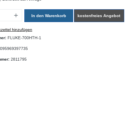
: Gib den gewünschten Wert ein oder benutze die Schaltflächen um di
In den Warenkorb
kostenfreies Angebot
zettel hinzufügen
mer:
FLUKE-700HTH-1
095969397735
mmer:
2811795