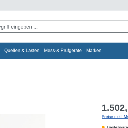
Quellen & Lasten
Mess-& Prüfgeräte
Marken
1.502,
Preise exkl. M
Bestellware,