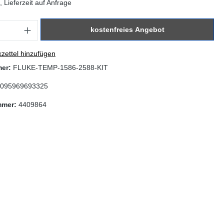
 Lieferzeit auf Anfrage
: Gib den gewünschten Wert ein oder benutze die Schaltflächen um di
kostenfreies Angebot
zettel hinzufügen
mer:
FLUKE-TEMP-1586-2588-KIT
095969693325
mmer:
4409864