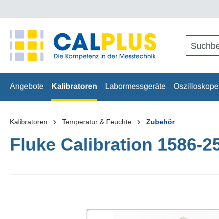
springen
Zur Hauptnavigation springen
Angebote
Kalibratoren
Labormessgeräte
Oszilloskope
Kalibratoren
Temperatur & Feuchte
Zubehör
Fluke Calibration 1586-2
Bildergalerie überspringen