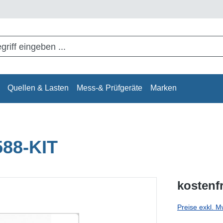
Quellen & Lasten
Mess-& Prüfgeräte
Marken
588-KIT
kostenf
Preise exkl. M