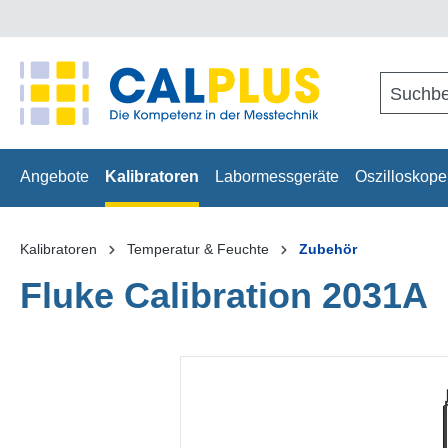
springen
Zur Hauptnavigation springen
Angebote
Kalibratoren
Labormessgeräte
Oszilloskope
Kalibratoren
Temperatur & Feuchte
Zubehör
Fluke Calibration 2031A
Bildergalerie überspringen