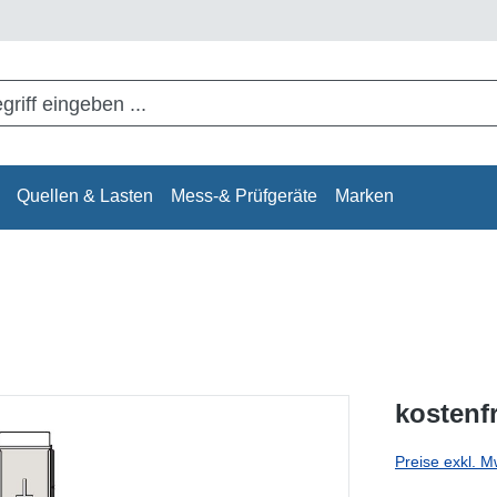
Quellen & Lasten
Mess-& Prüfgeräte
Marken
kostenf
Preise exkl. M