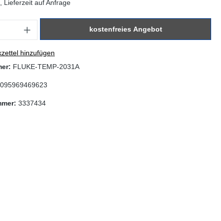
 Lieferzeit auf Anfrage
: Gib den gewünschten Wert ein oder benutze die Schaltflächen um di
kostenfreies Angebot
zettel hinzufügen
mer:
FLUKE-TEMP-2031A
095969469623
mmer:
3337434