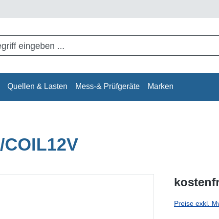
Quellen & Lasten
Mess-& Prüfgeräte
Marken
A/COIL12V
kostenf
Preise exkl. M