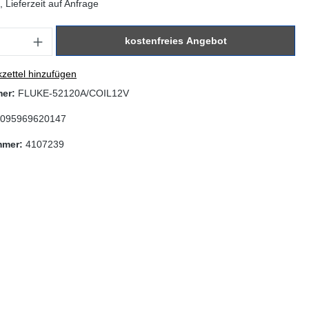
 Lieferzeit auf Anfrage
: Gib den gewünschten Wert ein oder benutze die Schaltflächen um di
kostenfreies Angebot
zettel hinzufügen
mer:
FLUKE-52120A/COIL12V
095969620147
mmer:
4107239