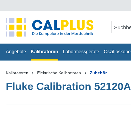
springen
Zur Hauptnavigation springen
Angebote
Kalibratoren
Labormessgeräte
Oszilloskope
Kalibratoren
Elektrische Kalibratoren
Zubehör
Fluke Calibration 52120
Bildergalerie überspringen