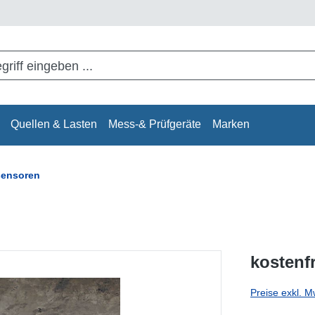
Quellen & Lasten
Mess-& Prüfgeräte
Marken
sensoren
kostenf
Preise exkl. M