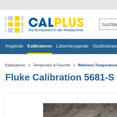
springen
Zur Hauptnavigation springen
Angebote
Kalibratoren
Labormessgeräte
Oszilloskope
Kalibratoren
Temperatur & Feuchte
Referenz-Temperatur
Fluke Calibration 5681-S
Bildergalerie überspringen