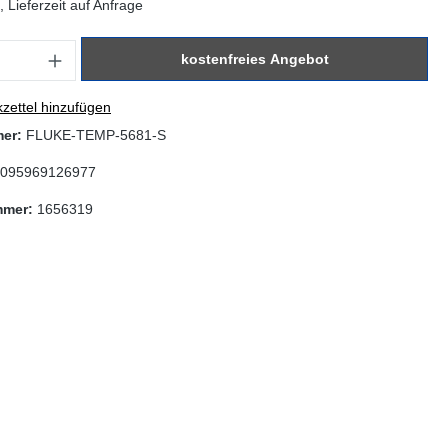
 Lieferzeit auf Anfrage
: Gib den gewünschten Wert ein oder benutze die Schaltflächen um di
kostenfreies Angebot
zettel hinzufügen
mer:
FLUKE-TEMP-5681-S
095969126977
mmer:
1656319