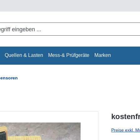
Quellen & Lasten
Mess-& Prüfgeräte
Marken
sensoren
kostenf
Preise exkl. M