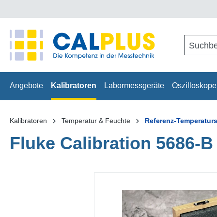
springen
Zur Hauptnavigation springen
Angebote
Kalibratoren
Labormessgeräte
Oszilloskope
Kalibratoren
Temperatur & Feuchte
Referenz-Temperatur
Fluke Calibration 5686-B
Bildergalerie überspringen