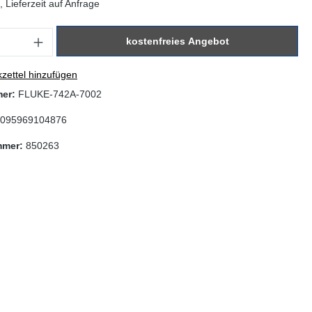
 Lieferzeit auf Anfrage
: Gib den gewünschten Wert ein oder benutze die Schaltflächen um di
kostenfreies Angebot
zettel hinzufügen
mer:
FLUKE-742A-7002
095969104876
mmer:
850263