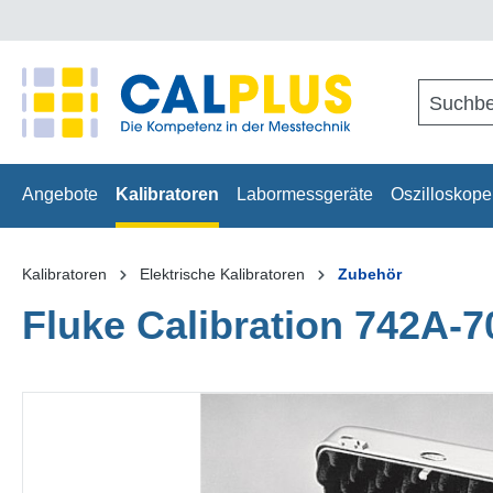
springen
Zur Hauptnavigation springen
Angebote
Kalibratoren
Labormessgeräte
Oszilloskope
Kalibratoren
Elektrische Kalibratoren
Zubehör
Fluke Calibration 742A-7
Bildergalerie überspringen