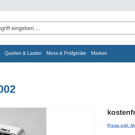
Quellen & Lasten
Mess-& Prüfgeräte
Marken
002
kostenf
Preise exkl. M