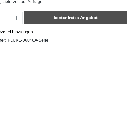
 Lieferzeit auf Anfrage
: Gib den gewünschten Wert ein oder benutze die Schaltflächen um di
kostenfreies Angebot
zettel hinzufügen
mer:
FLUKE-96040A-Serie