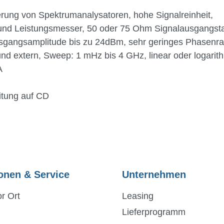
ierung von Spektrumanalysatoren, hohe Signalreinheit,
r und Leistungsmesser, 50 oder 75 Ohm Signalausgangst
gangsamplitude bis zu 24dBm, sehr geringes Phasenrau
 und extern, Sweep: 1 mHz bis 4 GHz, linear oder logari
A
itung auf CD
onen & Service
Unternehmen
r Ort
Leasing
Lieferprogramm