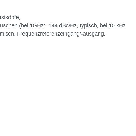
astköpfe,
schen (bei 1GHz: -144 dBc/Hz, typisch, bei 10 kHz
thmisch, Frequenzreferenzeingang/-ausgang,