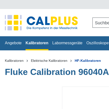
springen
Zur Hauptnavigation springen
Angebote
Kalibratoren
Labormessgeräte
Oszilloskope
Kalibratoren
Elektrische Kalibratoren
HF-Kalibratoren
Fluke Calibration 96040A
Bildergalerie überspringen