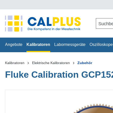
springen
Zur Hauptnavigation springen
Angebote
Kalibratoren
Labormessgeräte
Oszilloskope
Kalibratoren
Elektrische Kalibratoren
Zubehör
Fluke Calibration GCP1
Bildergalerie überspringen