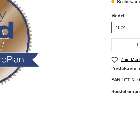
Bestellware,
auswä
Modell
Produkt Anzahl
Zum Merk
Produktnum
EAN / GTIN:
0
Herstellernu