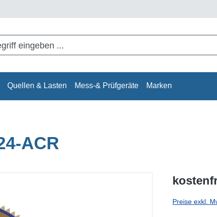
Quellen & Lasten
Mess-& Prüfgeräte
Marken
524-ACR
kostenf
Preise exkl. M