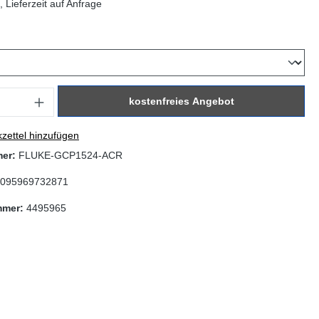
 Lieferzeit auf Anfrage
hlen
: Gib den gewünschten Wert ein oder benutze die Schaltflächen um di
kostenfreies Angebot
zettel hinzufügen
mer:
FLUKE-GCP1524-ACR
095969732871
mmer:
4495965