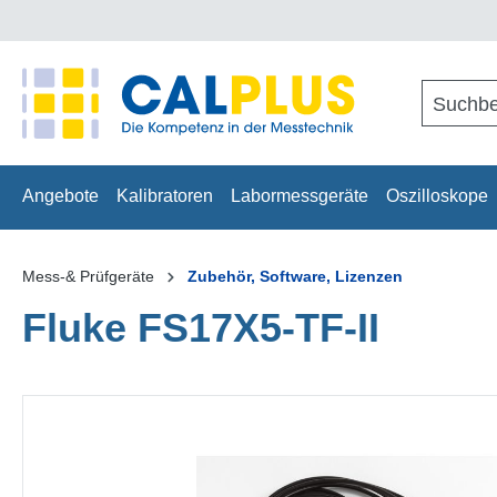
springen
Zur Hauptnavigation springen
Angebote
Kalibratoren
Labormessgeräte
Oszilloskope
Mess-& Prüfgeräte
Zubehör, Software, Lizenzen
Fluke FS17X5-TF-II
Bildergalerie überspringen