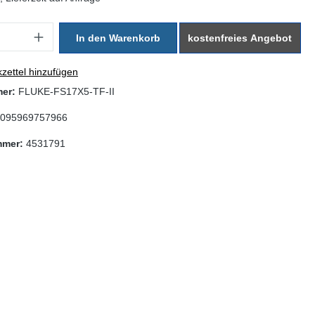
: Gib den gewünschten Wert ein oder benutze die Schaltflächen um di
In den Warenkorb
kostenfreies Angebot
zettel hinzufügen
mer:
FLUKE-FS17X5-TF-II
095969757966
mmer:
4531791