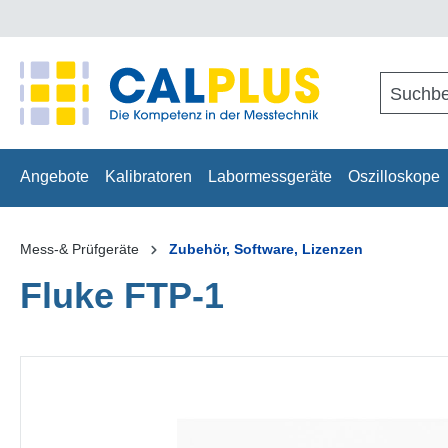
springen
Zur Hauptnavigation springen
Angebote
Kalibratoren
Labormessgeräte
Oszilloskope
Mess-& Prüfgeräte
Zubehör, Software, Lizenzen
Fluke FTP-1
Bildergalerie überspringen