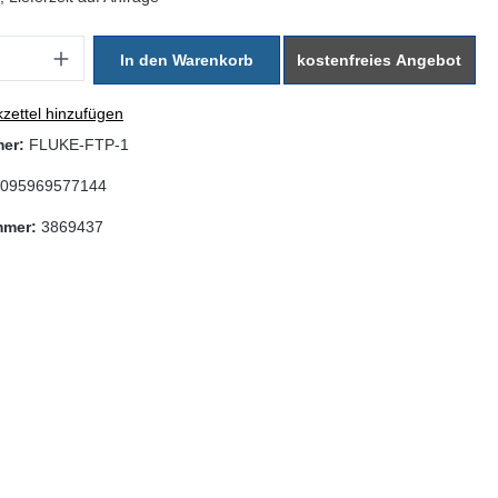
: Gib den gewünschten Wert ein oder benutze die Schaltflächen um di
In den Warenkorb
kostenfreies Angebot
zettel hinzufügen
mer:
FLUKE-FTP-1
095969577144
mmer:
3869437