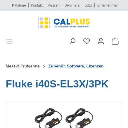
Kataloge
Kontakt
Messen
Seminare
Jobs
Unternehmen
alt springen
Mess-& Prüfgeräte
Zubehör, Software, Lizenzen
Fluke i40S-EL3X/3PK
Bildergalerie überspringen