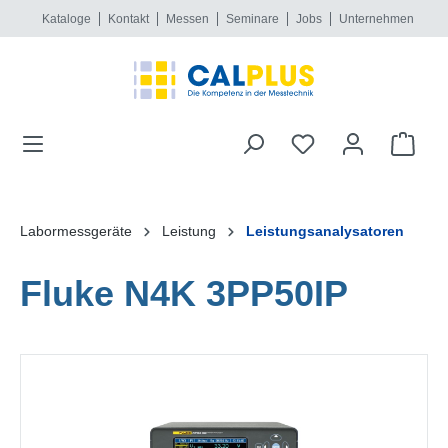
Kataloge
Kontakt
Messen
Seminare
Jobs
Unternehmen
alt springen
Labormessgeräte
Leistung
Leistungsanalysatoren
Fluke N4K 3PP50IP
Bildergalerie überspringen