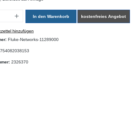
: Gib den gewünschten Wert ein oder benutze die Schaltflächen um di
In den Warenkorb
kostenfreies Angebot
zettel hinzufügen
mer:
Fluke-Networks-11289000
754082038153
mmer:
2326370