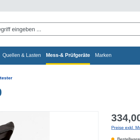
Quellen & Lasten
Mess-& Prüfgeräte
Marken
tester
0
334,00
Preise exkl. M
Bestellware,