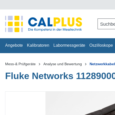
springen
Zur Hauptnavigation springen
Angebote
Kalibratoren
Labormessgeräte
Oszilloskope
Mess-& Prüfgeräte
Analyse und Bewertung
Netzwerkkabel
Fluke Networks 1128900
Bildergalerie überspringen