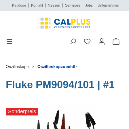
Kataloge
Kontakt
Messen
Seminare
Jobs
Unternehmen
alt springen
Oszilloskope
Oszilloskopzubehör
Fluke PM9094/101 | #1
Bildergalerie überspringen
Sonderpreis