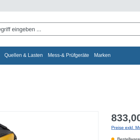
Quellen & Lasten
Mess-& Prüfgeräte
Marken
833,00
Preise exkl. M
Bestellware,