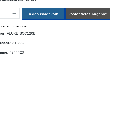
: Gib den gewünschten Wert ein oder benutze die Schaltflächen um di
In den Warenkorb
kostenfreies Angebot
zettel hinzufügen
mer:
FLUKE-SCC120B
095969812832
mmer:
4744423