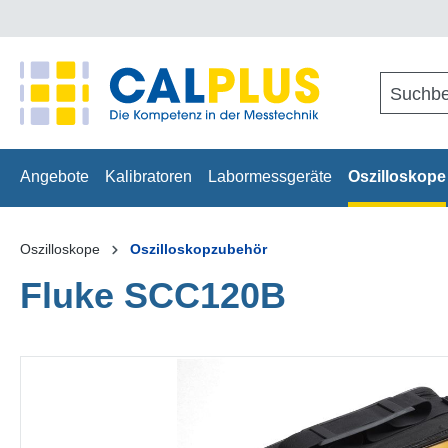
springen
Zur Hauptnavigation springen
Angebote
Kalibratoren
Labormessgeräte
Oszilloskope
Oszilloskope
Oszilloskopzubehör
Fluke SCC120B
Bildergalerie überspringen