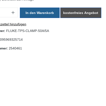
: Gib den gewünschten Wert ein oder benutze die Schaltflächen um di
In den Warenkorb
kostenfreies Angebot
zettel hinzufügen
mer:
FLUKE-TPS-CLAMP-50A/5A
095969325714
mmer:
2540461