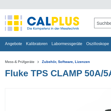
springen
Zur Hauptnavigation springen
Angebote
Kalibratoren
Labormessgeräte
Oszilloskope
Mess-& Prüfgeräte
Zubehör, Software, Lizenzen
Fluke TPS CLAMP 50A/5
Bildergalerie überspringen