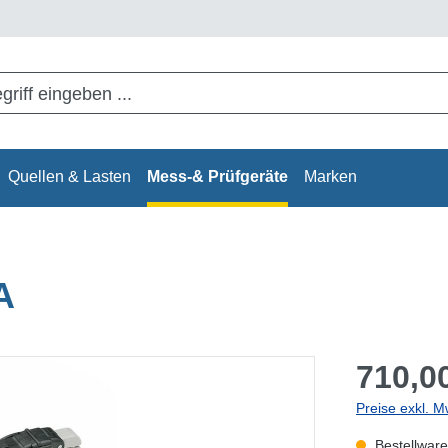
Quellen & Lasten
Mess-& Prüfgeräte
Marken
A
710,00
Preise exkl. M
Bestellware,