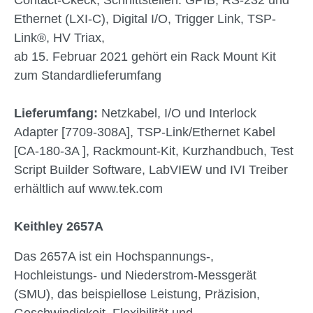
Contact-Ckeck, Schnittstellen: GPIB, RS-232 und
Ethernet (LXI-C), Digital I/O, Trigger Link, TSP-
Link®, HV Triax,
ab 15. Februar 2021 gehört ein Rack Mount Kit
zum Standardlieferumfang
Lieferumfang:
Netzkabel, I/O und Interlock
Adapter [7709-308A], TSP-Link/Ethernet Kabel
[CA-180-3A ], Rackmount-Kit, Kurzhandbuch, Test
Script Builder Software, LabVIEW und IVI Treiber
erhältlich auf www.tek.com
Keithley 2657A
Das 2657A ist ein Hochspannungs-,
Hochleistungs- und Niederstrom-Messgerät
(SMU), das beispiellose Leistung, Präzision,