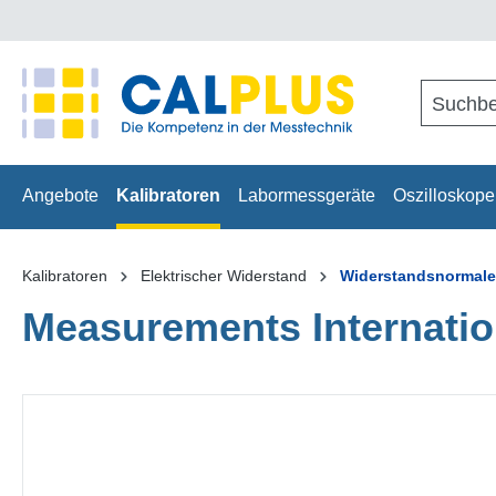
springen
Zur Hauptnavigation springen
Angebote
Kalibratoren
Labormessgeräte
Oszilloskope
Kalibratoren
Elektrischer Widerstand
Widerstandsnormale
Measurements Internati
Bildergalerie überspringen