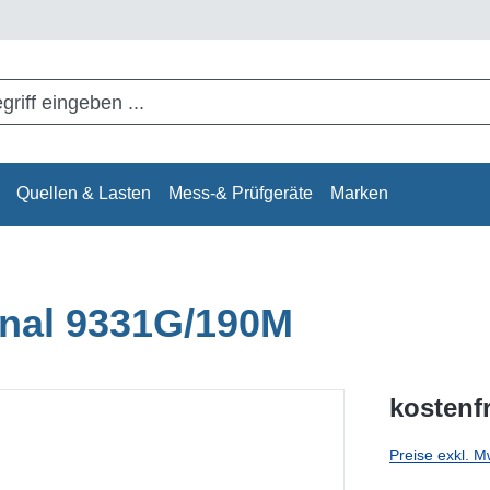
Quellen & Lasten
Mess-& Prüfgeräte
Marken
onal 9331G/190M
kostenf
Preise exkl. M