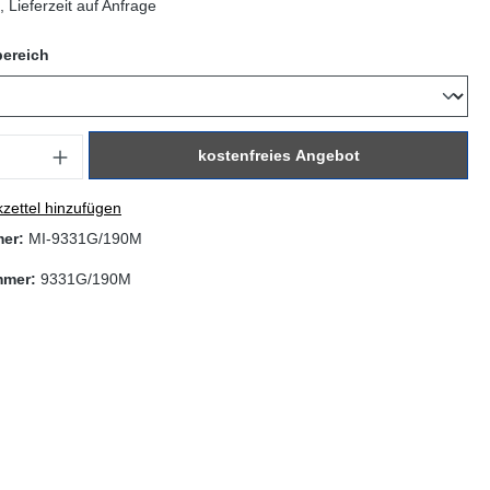
 Lieferzeit auf Anfrage
auswählen
ereich
: Gib den gewünschten Wert ein oder benutze die Schaltflächen um di
kostenfreies Angebot
zettel hinzufügen
mer:
MI-9331G/190M
mmer:
9331G/190M