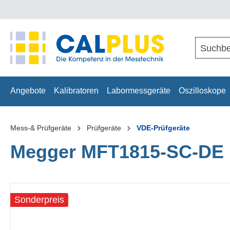
springen
Zur Hauptnavigation springen
Angebote
Kalibratoren
Labormessgeräte
Oszilloskope
Mess-& Prüfgeräte
Prüfgeräte
VDE-Prüfgeräte
Megger MFT1815-SC-DE 
Bildergalerie überspringen
Sonderpreis