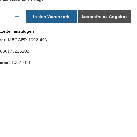
: Gib den gewünschten Wert ein oder benutze die Schaltflächen um di
In den Warenkorb
kostenfreies Angebot
zettel hinzufügen
mer:
MEGGER-1002-403
036175225202
mmer:
1002-403