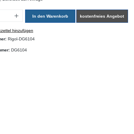
: Gib den gewünschten Wert ein oder benutze die Schaltflächen um di
In den Warenkorb
kostenfreies Angebot
zettel hinzufügen
mer:
Rigol-DG6104
mmer:
DG6104