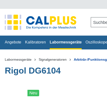
springen
Zur Hauptnavigation springen
Angebote
Kalibratoren
Labormessgeräte
Oszilloskop
Labormessgeräte
Signalgeneratoren
Arbiträr-/Funktions
Rigol DG6104
Bildergalerie überspringen
Neu