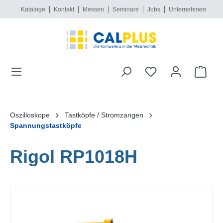
Kataloge
Kontakt
Messen
Seminare
Jobs
Unternehmen
alt springen
Oszilloskope
Tastköpfe / Stromzangen
Spannungstastköpfe
Rigol RP1018H
Bildergalerie überspringen