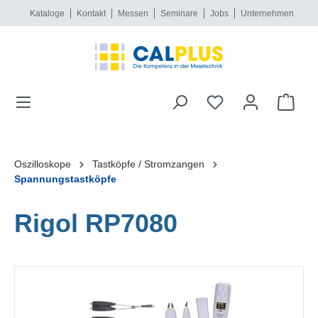
Kataloge
Kontakt
Messen
Seminare
Jobs
Unternehmen
alt springen
Oszilloskope
Tastköpfe / Stromzangen
Spannungstastköpfe
Rigol RP7080
Bildergalerie überspringen