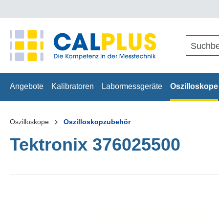
springen
Zur Hauptnavigation springen
Angebote
Kalibratoren
Labormessgeräte
Oszilloskope
Oszilloskope
Oszilloskopzubehör
Tektronix 376025500
Bildergalerie überspringen