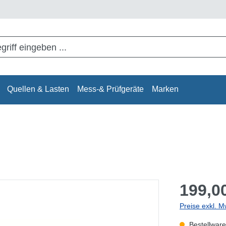
Quellen & Lasten
Mess-& Prüfgeräte
Marken
199,00
Preise exkl. M
Bestellware,