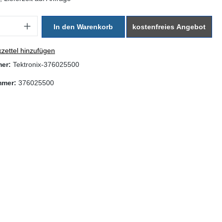
: Gib den gewünschten Wert ein oder benutze die Schaltflächen um di
In den Warenkorb
kostenfreies Angebot
zettel hinzufügen
mer:
Tektronix-376025500
mmer:
376025500