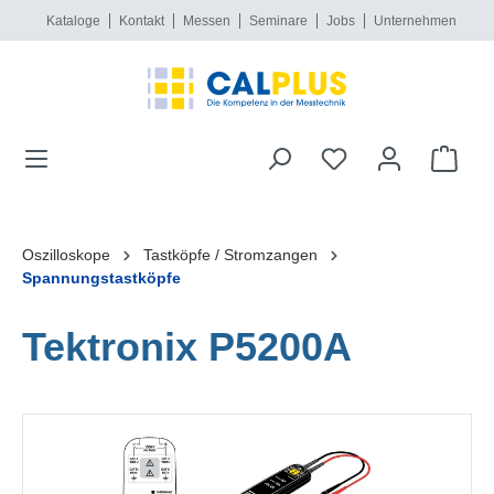
Kataloge
Kontakt
Messen
Seminare
Jobs
Unternehmen
alt springen
Oszilloskope
Tastköpfe / Stromzangen
Spannungstastköpfe
Tektronix P5200A
Bildergalerie überspringen