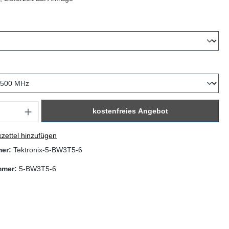
hlen
hlen
: Gib den gewünschten Wert ein oder benutze die Schaltflächen um di
kostenfreies Angebot
zettel hinzufügen
mer:
Tektronix-5-BW3T5-6
mmer:
5-BW3T5-6