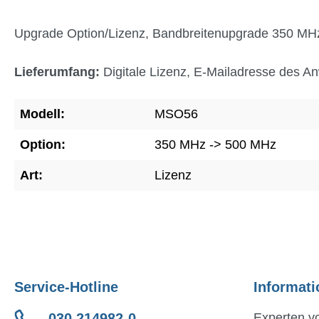
Upgrade Option/Lizenz, Bandbreitenupgrade 350 MH
Lieferumfang:
Digitale Lizenz, E-Mailadresse des An
Modell:
MSO56
Option:
350 MHz -> 500 MHz
Art:
Lizenz
Service-Hotline
Informati
030 214982-0
Experten vo