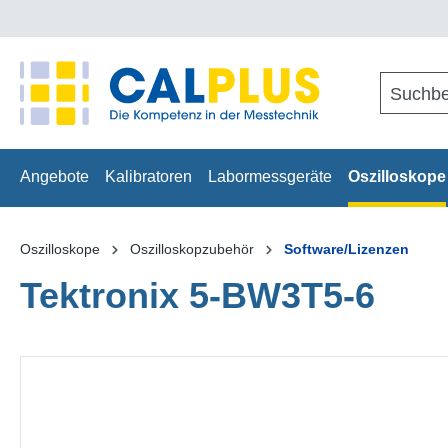
springen
Zur Hauptnavigation springen
Angebote
Kalibratoren
Labormessgeräte
Oszilloskope
Oszilloskope
Oszilloskopzubehör
Software/Lizenzen
Tektronix 5-BW3T5-6
Bildergalerie überspringen