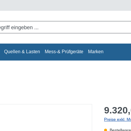
Quellen & Lasten
Mess-& Prüfgeräte
Marken
9.320,
Preise exkl. M
Bestellware,