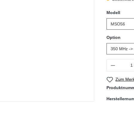
auswä
Modell
auswä
Option
Produkt Anzahl
Zum Merk
Produktnum
Herstellernu