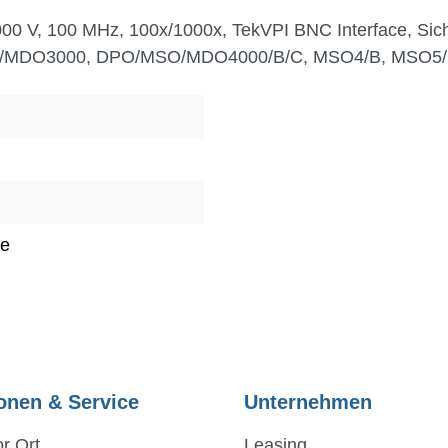
 6000 V, 100 MHz, 100x/1000x, TekVPI BNC Interface, Si
/MDO3000, DPO/MSO/MDO4000/B/C, MSO4/B, MSO5/B
e
onen & Service
Unternehmen
r Ort
Leasing