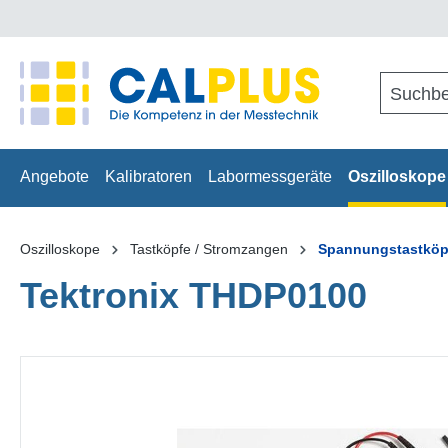
springen
Zur Hauptnavigation springen
Angebote
Kalibratoren
Labormessgeräte
Oszilloskope
Oszilloskope
Tastköpfe / Stromzangen
Spannungstastköp
Tektronix THDP0100
Bildergalerie überspringen