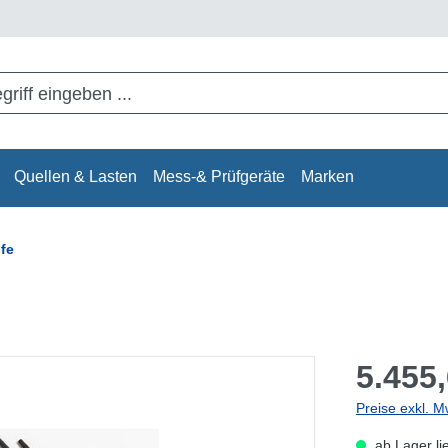
Quellen & Lasten
Mess-& Prüfgeräte
Marken
fe
5.455,
Preise exkl. M
ab Lager li