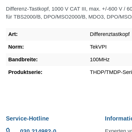
Differenz-Tastkopf, 1000 V CAT III, max. +/-600 V /
für TBS2000/B, DPO/MSO2000/B, MDO3, DPO/MSO
Art:
Differenztastkopf
Norm:
TekVPI
Bandbreite:
100MHz
Produktserie:
THDP/TMDP-Seri
Service-Hotline
Informati
030 214982-0
Experten vo