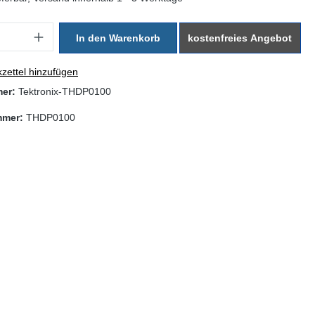
: Gib den gewünschten Wert ein oder benutze die Schaltflächen um di
In den Warenkorb
kostenfreies Angebot
zettel hinzufügen
mer:
Tektronix-THDP0100
mmer:
THDP0100