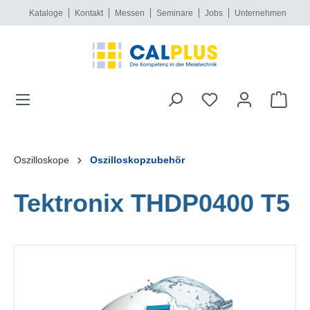
Kataloge
Kontakt
Messen
Seminare
Jobs
Unternehmen
alt springen
Oszilloskope
Oszilloskopzubehör
Tektronix THDP0400 T5
Bildergalerie überspringen