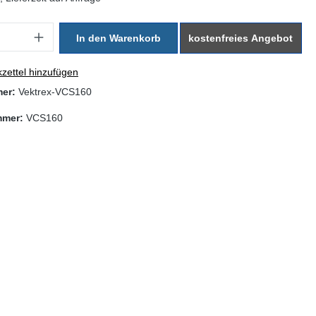
: Gib den gewünschten Wert ein oder benutze die Schaltflächen um di
In den Warenkorb
kostenfreies Angebot
zettel hinzufügen
mer:
Vektrex-VCS160
mmer:
VCS160