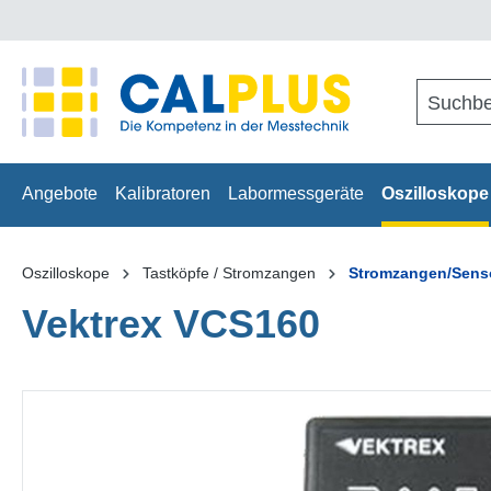
springen
Zur Hauptnavigation springen
Angebote
Kalibratoren
Labormessgeräte
Oszilloskope
Oszilloskope
Tastköpfe / Stromzangen
Stromzangen/Sens
Vektrex VCS160
Bildergalerie überspringen