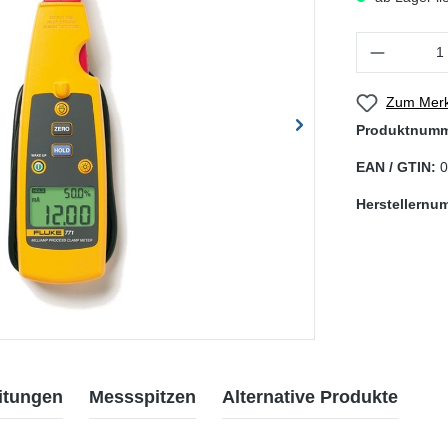
Produkt Anzahl
Zum Merk
Produktnum
EAN / GTIN:
0
Herstellernu
itungen
Messspitzen
Alternative Produkte