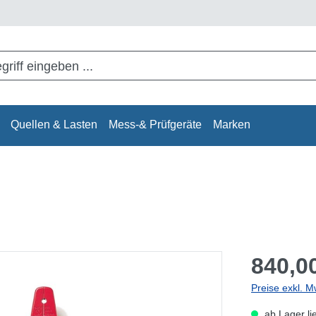
Quellen & Lasten
Mess-& Prüfgeräte
Marken
840,00
Preise exkl. M
ab Lager li