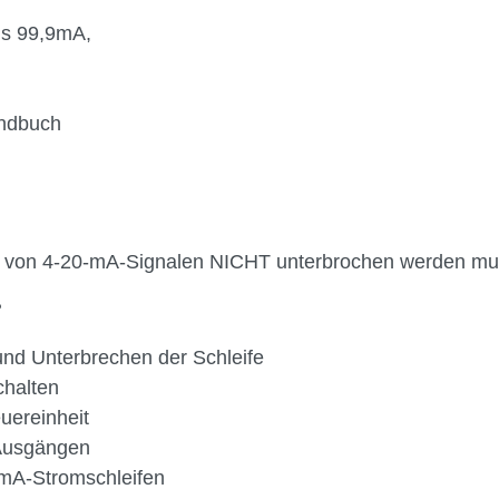
is 99,9mA,
andbuch
ung von 4-20-mA-Signalen NICHT unterbrochen werden mu
?
d Unterbrechen der Schleife
chalten
uereinheit
Ausgängen
0-mA-Stromschleifen