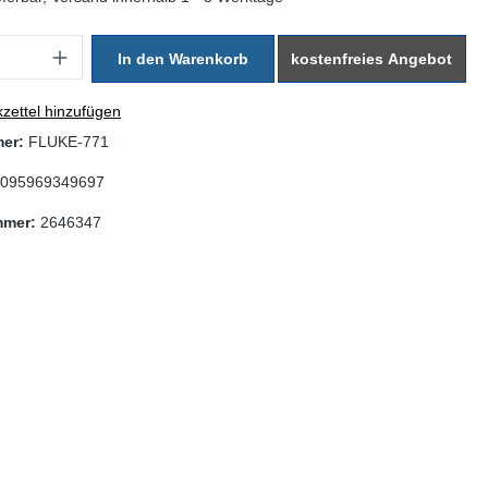
: Gib den gewünschten Wert ein oder benutze die Schaltflächen um di
In den Warenkorb
kostenfreies Angebot
zettel hinzufügen
mer:
FLUKE-771
095969349697
mmer:
2646347