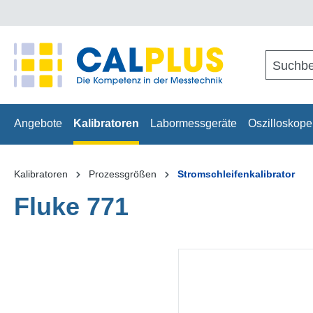
springen
Zur Hauptnavigation springen
Angebote
Kalibratoren
Labormessgeräte
Oszilloskope
Kalibratoren
Prozessgrößen
Stromschleifenkalibrator
Fluke 771
Bildergalerie überspringen