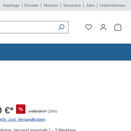
Kataloge
Kontakt
Messen
Seminare
Jobs
Unternehmen
 €*
%
1.000,00 €*
(16%)
wSt. zzgl. Versandkosten
eferbar, Versand innerhalb 1 - 3 Werktage