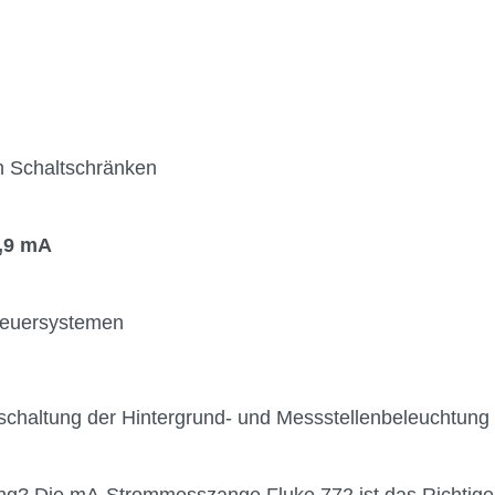
n
en Schaltschränken
9,9 mA
Steuersystemen
chaltung der Hintergrund- und Messstellenbeleuchtung
ung? Die mA-Strommesszange Fluke 772 ist das Richtige 