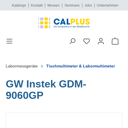
Kataloge
Kontakt
Messen
Seminare
Jobs
Unternehmen
alt springen
Labormessgeräte
Tischmultimeter & Labormultimeter
GW Instek GDM-
9060GP
Bildergalerie überspringen