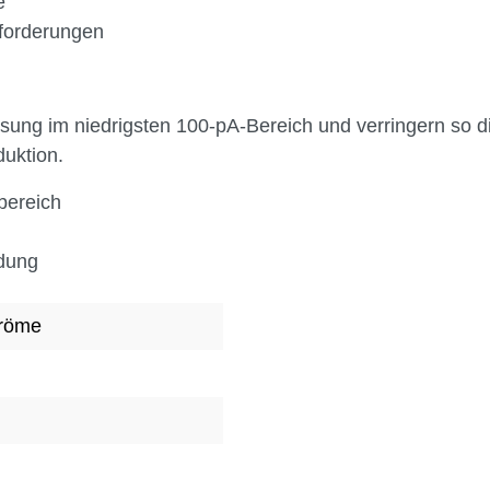
e
nforderungen
ung im niedrigsten 100-pA-Bereich und verringern so di
duktion.
mbereich
ndung
tröme