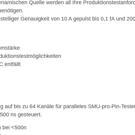
n dynamischen Quelle werden all Ihre Produktionstestan
benötigen.
elliger Genauigkeit von 10 A gepulst bis 0,1 fA und 200
omstärke
duktionstestmöglichkeiten
entfällt
g
g auf bis zu 64 Kanäle für paralleles SMU-pro-Pin-Teste
500 ns gesteuert.
n bei <500n