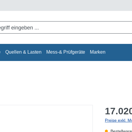
e
Quellen & Lasten
Mess-& Prüfgeräte
Marken
17.020
Preise exkl. M
Bestellware