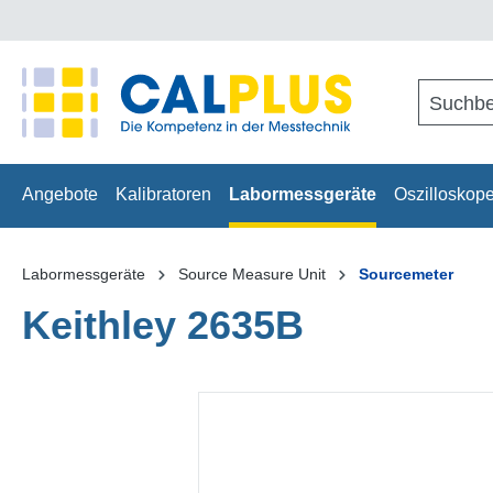
springen
Zur Hauptnavigation springen
Angebote
Kalibratoren
Labormessgeräte
Oszilloskop
Labormessgeräte
Source Measure Unit
Sourcemeter
Keithley 2635B
Bildergalerie überspringen