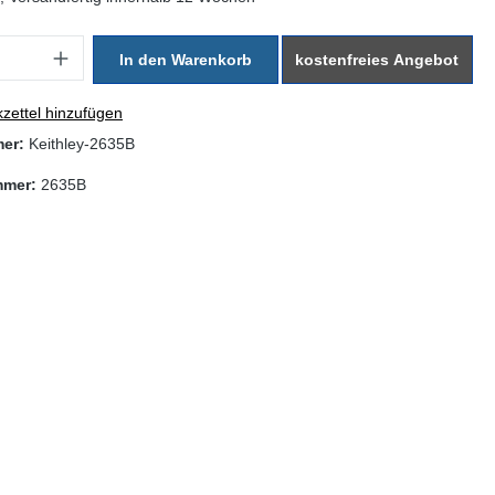
: Gib den gewünschten Wert ein oder benutze die Schaltflächen um di
In den Warenkorb
kostenfreies Angebot
zettel hinzufügen
mer:
Keithley-2635B
mmer:
2635B