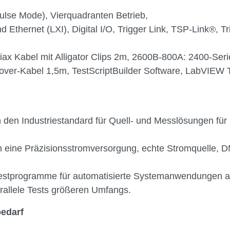
ulse Mode), Vierquadranten Betrieb,
Ethernet (LXI), Digital I/O, Trigger Link, TSP-Link®, Tr
x Kabel mit Alligator Clips 2m, 2600B-800A: 2400-Serie 
over-Kabel 1,5m, TestScriptBuilder Software, LabVIEW 
den Industriestandard für Quell- und Messlösungen für
 eine Präzisionsstromversorgung, echte Stromquelle, D
estprogramme für automatisierte Systemanwendungen au
rallele Tests größeren Umfangs.
bedarf