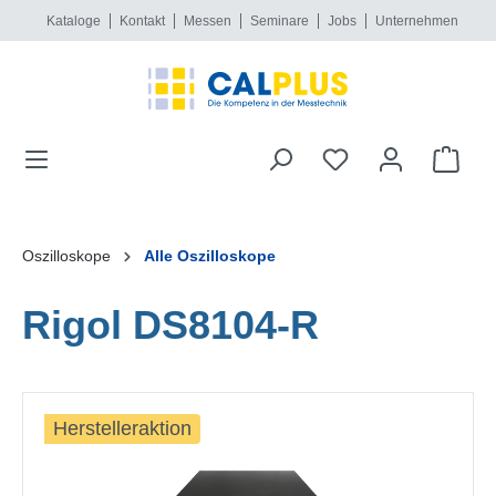
Kataloge
Kontakt
Messen
Seminare
Jobs
Unternehmen
alt springen
Oszilloskope
Alle Oszilloskope
Rigol DS8104-R
Bildergalerie überspringen
Herstelleraktion