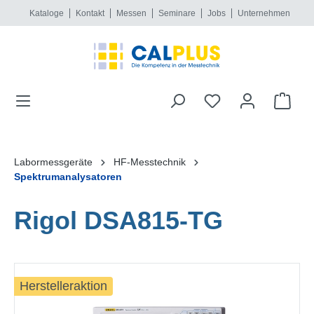
Kataloge
Kontakt
Messen
Seminare
Jobs
Unternehmen
alt springen
Labormessgeräte
HF-Messtechnik
Spektrumanalysatoren
Rigol DSA815-TG
Bildergalerie überspringen
Herstelleraktion